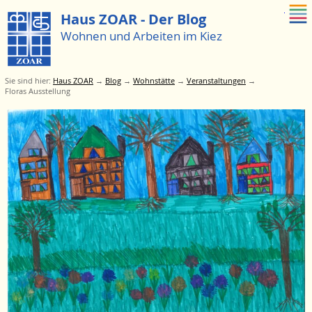
Zum Menue springen
Haus ZOAR - Der Blog
Wohnen und Arbeiten im Kiez
Sie sind hier:
Haus ZOAR
→
Blog
→
Wohnstätte
→
Veranstaltungen
→
Floras Ausstellung
Zum
Menü
springen