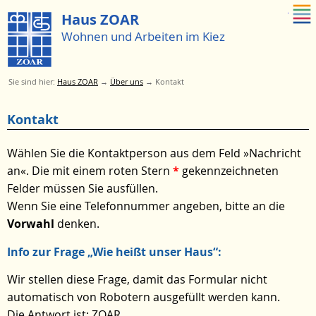
Zum Menue springen
Haus ZOAR
Wohnen und Arbeiten im Kiez
Sie sind hier:
Haus ZOAR
→
Über uns
→
Kontakt
Zum
Kontakt
Menü
springen
Wählen Sie die Kontaktperson aus dem Feld »Nachricht
an«. Die mit einem roten Stern
*
gekennzeichneten
Felder müssen Sie ausfüllen.
Wenn Sie eine Telefonnummer angeben, bitte an die
Vorwahl
denken.
Info zur Frage „Wie heißt unser Haus“:
Wir stellen diese Frage, damit das Formular nicht
automatisch von Robotern ausgefüllt werden kann.
Die Antwort ist: ZOAR