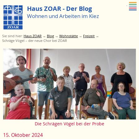
Zum Menue springen
Haus ZOAR - Der Blog
Wohnen und Arbeiten im Kiez
Sie sind hier:
Haus ZOAR
→
Blog
→
Wohnstätte
→
Freizeit
→
Schräge Vögel – der neue Chor bei ZOAR
Zum
Menü
springen
Die Schrägen Vögel bei der Probe
15. Oktober 2024