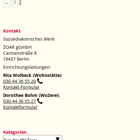
Beitragsnavigation
←
1
2
vorbei
Kontakt
Sozialdiakonisches Werk
ZOAR gGmbH
Cantianstraße 8
10437 Berlin
Einrichtungsleitungen:
Rita Wolbeck (Wohnstätte)
030-44 36 55 20
Kontakt-Formular
Dorothee Bohm (WoZerei
)
030-44 36 55 27
Kontaktformular
Kategorien
Kategorien