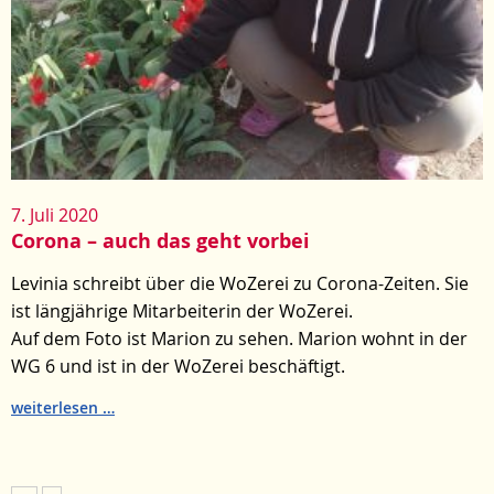
7. Juli 2020
Corona – auch das geht vorbei
Levinia schreibt über die WoZerei zu Corona-Zeiten. Sie
ist längjährige Mitarbeiterin der WoZerei.
Auf dem Foto ist Marion zu sehen. Marion wohnt in der
WG 6 und ist in der WoZerei beschäftigt.
Corona
weiterlesen
–
auch
das
geht