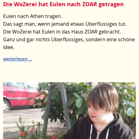
Die WoZerei hat Eulen nach ZOAR getragen
Eulen nach Athen tragen.
Das sagt man, wenn jemand etwas Überflüssiges tut.
Die WoZerei hat Eulen in das Haus ZOAR gebracht.
Ganz und gar nichts Überflüssiges, sondern eine schöne
Idee.
Die
weiterlesen
WoZerei
hat
Eulen
nach
ZOAR
getragen