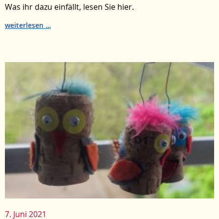
Was ihr dazu einfällt, lesen Sie hier.
Herz
weiterlesen
und
Liebe
–
neue
Triebe
7. Juni 2021