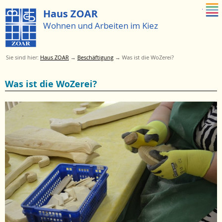
Zum Menue springen
Haus ZOAR
Wohnen und Arbeiten im Kiez
Sie sind hier:
Haus ZOAR
→
Beschäftigung
→
Was ist die WoZerei?
Zum
Was ist die WoZerei?
Menü
springen