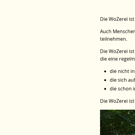
Die WoZerei ist
Auch Menschen 
teilnehmen.
Die WoZerei is
die eine regel
die nicht 
die sich au
die schon i
Die WoZerei is