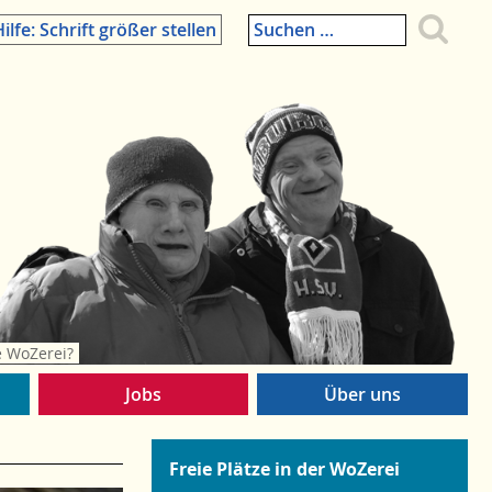
Suchen
ilfe: Schrift größer stellen
nach:
e WoZerei?
Jobs
Über uns
Freie Plätze in der WoZerei