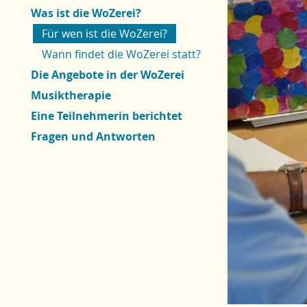
Was ist die WoZerei?
Für wen ist die WoZerei?
Wann findet die WoZerei statt?
Die Angebote in der WoZerei
Musiktherapie
Eine Teilnehmerin berichtet
Fragen und Antworten