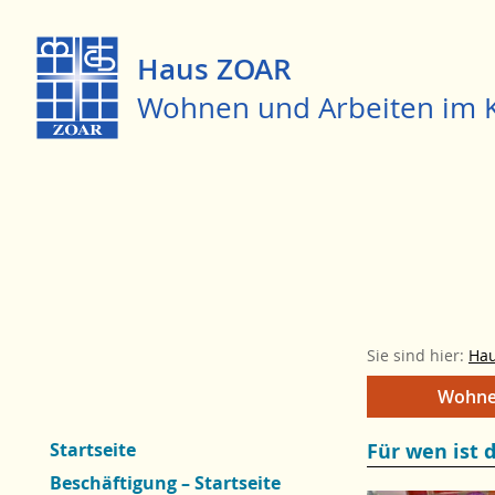
Haus ZOAR
Wohnen und Arbeiten im K
Sie sind hier:
Ha
Zum
Hauptnavigation
Wohn
Menü
springen
Startseite
Für wen ist 
Beschäftigung – Startseite