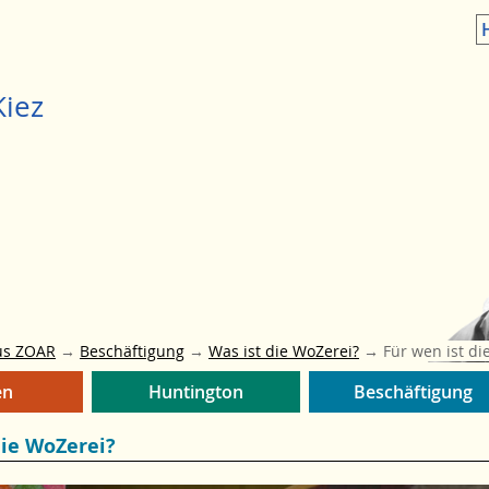
H
iez
us ZOAR
→
Beschäftigung
→
Was ist die WoZerei?
→
Für wen ist di
en
Huntington
Beschäftigung
die WoZerei?