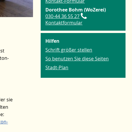
Kontakt-Formular
Dorothee Bohm (WoZerei)
030-44 36 55 27
Kontaktformular
Hilfen
Schrift größer stellen
st
ton-
So benutzen Sie diese Seiten
Stadt-Plan
er sie
lten
e:
ton-