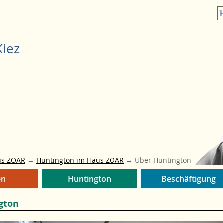
H
iez
us ZOAR
→
Huntington im Haus ZOAR
→
Über Huntington
en
Huntington
Beschäftigung
gton