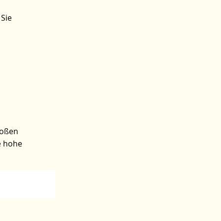
 Sie
roßen
ne hohe