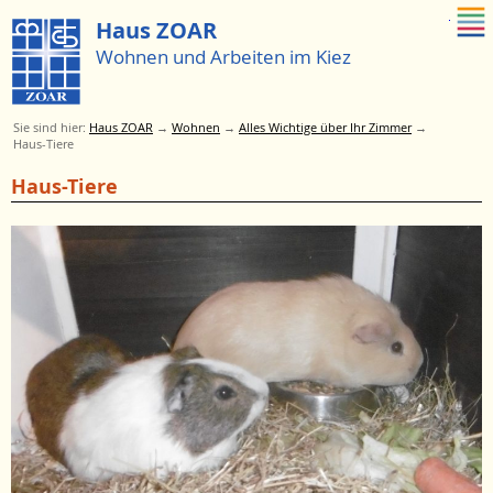
Zum Menue springen
Haus ZOAR
Wohnen und Arbeiten im Kiez
Sie sind hier:
Haus ZOAR
→
Wohnen
→
Alles Wichtige über Ihr Zimmer
→
Haus-Tiere
Zum
Haus-Tiere
Menü
springen