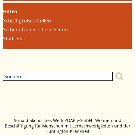
Hilfen
Schrift größer stellen
So benutzen Sie diese Seiten
Stadt-Plan
Suchen
nach:
Zum
Seitenanfang
Zum
Menue
springen
Sozialdiakonisches Werk ZOAR gGmbH– Wohnen und
Beschäftigung für Menschen mit Lernschwierigkeiten und der
Huntington-Krankheit