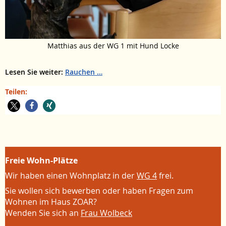
Matthias aus der WG 1 mit Hund Locke
Lesen Sie weiter:
Rauchen
Teilen:
Freie Wohn-Plätze
Wir haben einen Wohnplatz in der
WG 4
frei.
Sie wollen sich bewerben oder haben Fragen zum
Wohnen im Haus ZOAR?
Wenden Sie sich an
Frau Wolbeck