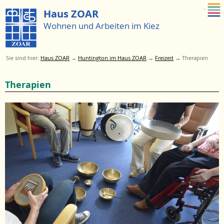
Zum Menue springen
Haus ZOAR
Wohnen und Arbeiten im Kiez
Sie sind hier:
Haus ZOAR
→
Huntington im Haus ZOAR
→
Freizeit
→
Therapien
Zum
Therapien
Menü
springen