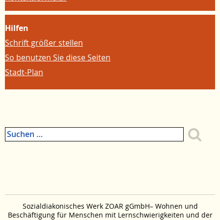
Hilfen
Schrift größer stellen
So benutzen Sie diese Seiten
Stadt-Plan
Suchen
nach:
Zum
Seitenanfang
Zum
Menue
springen
Sozialdiakonisches Werk ZOAR gGmbH– Wohnen und
Beschäftigung für Menschen mit Lernschwierigkeiten und der