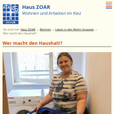
Zum Menue springen
Haus ZOAR
Wohnen und Arbeiten im Kiez
Sie sind hier:
Haus ZOAR
→
Wohnen
→
Leben in den Wohn-Gruppen
→
Wer macht den Haushalt?
Zum
Wer macht den Haushalt?
Menü
springen